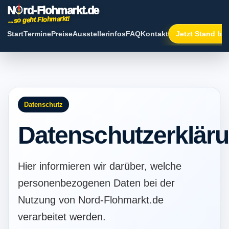
N
rd-
Flohmarkt.de
...so geht Flohmarkt!
Start
Termine
Preise
Ausstellerinfos
FAQ
Kontakt
Jetzt Stand bu
Datenschutz
Datenschutzerklär
Hier informieren wir darüber, welche
personenbezogenen Daten bei der
Nutzung von Nord-Flohmarkt.de
verarbeitet werden.